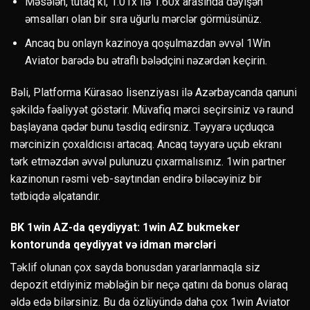
Məsələn, tutaq ki, 1.01x ilə 1.60x arasında dəyişən
əmsalları olan bir sıra uğurlu mərclər görmüsünüz.
Ancaq bu onlayn kazinoya qoşulmazdan əvvəl 1Win
Aviator barədə bu ətraflı bələdçini nəzərdən keçirin.
Bəli, Platforma Kürasao lisenziyası ilə Azərbaycanda qanuni
şəkildə fəaliyyət göstərir. Müvafiq mərci seçirsiniz və raund
başlayana qədər bunu təsdiq edirsniz. Təyyarə uçduqca
mərcinizin çoxaldıcısı artacaq. Ancaq təyyarə uçub ekranı
tərk etməzdən əvvəl pulunuzu çıxarmalısınız.
1win partner
kazinonun rəsmi veb-saytından endirə biləcəyiniz bir
tətbiqdə əlçatandır.
BK 1win AZ-da qeydiyyat: 1win AZ bukmeker
kontorunda qeydiyyat və idman mərcləri
Təklif olunan çox sayda bonusdan yararlanmaqla siz
depozit etdiyiniz məbləğin bir neçə qatını da bonus olaraq
əldə edə bilərsiniz. Bu da özlüyündə daha çox 1win Aviator