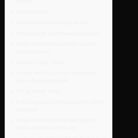
mərcləri
Cazinou mobil
Aviator oyununu necə tapmaq olar
in Azərbaycan saytında sadə qeydiyyat
Aviator-ə bənzər başqa hansı oyunları
oynaya bilərəm?
Xaricde Pulsuz Tehsil ✅
Xaricdə təhsil magistratura dərəcəsini
hansı ölkədə almaq olar?
Pin Up Kazino İcmalı
in AZ bukmeker kontorunda addım-addım
qeydiyyat
Qanuni onlayn kazino ilə qeyri-qanuni
kazino arasındakı fərq nədir?