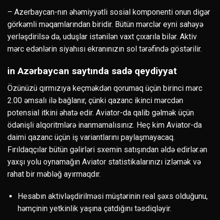
– Azerbaycan-nın əhəmiyyətli sosial komponenti onun digər
görkəmli məqamlarından biridir. Bütün mərclər eyni sahəyə
yerləşdirilsə də, uduşlar istənilən vaxt çıxarıla bilər. Aktiv
mərc edənlərin siyahısı ekranınızın sol tərəfində göstərilir.
in Azərbaycan saytında sadə qeydiyyat
Özünüzü qırmızıya keçməkdən qorumaq üçün birinci mərc
2.00 əmsalı ilə bağlanır, çünki qazanc ikinci mərcdən
potensial itkini əhatə edir. Aviator-da qalib gəlmək üçün
ödənişli alqoritmlərə inanmamalısınız. Heç kim Aviator-da
daimi qazanc üçün iş variantlarını paylaşmayacaq.
Fırıldaqçılar bütün gəlirləri sxemin satışından əldə edirlər.ən
yaxşı yolu oynamağın Aviator statistikalarınızı izləmək və
rahat bir məbləğ ayırmaqdır.
Hesabın aktivləşdirilməsi müştərinin real şəxs olduğunu,
həmçinin yetkinlik yaşına çatdığını təsdiqləyir.