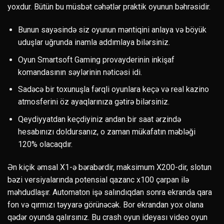
yoxdur. Bütün bu müsbət cəhətlər praktik oyunun bəhrəsidir.
Bunun sayəsində siz oyunun məntiqini anlaya və böyük
uduşlar uğrunda inamla addımlaya bilərsiniz.
Oyun Smartsoft Gaming provayderinin inkişaf
komandasının səylərinin nəticəsi idi.
Sadəcə bir toxunuşla fərqli oyunlara keçə və real kazino
atmosferini öz ayaqlarınıza gətirə bilərsiniz.
Qeydiyyatdan keçdiyiniz andan bir saat ərzində
hesabınızı doldursanız, o zaman mükafatın məbləği
120% olacaqdır.
Ən kiçik əmsal X1-ə bərabərdir, maksimum X200-dir, slotun
bəzi versiyalarında potensial qazanc x100 çarpan ilə
məhdudlaşır. Automaton işə salındıqdan sonra ekranda qara
fon və qırmızı təyyarə görünəcək. Bor ekrandan yox olana
qədər oyunda qalırsınız. Bu crash oyun ideyası video oyun