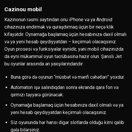
Cazinou mobil
Kazinonun rəsmi saytından onu iPhone və ya Android
cihazınıza endirmək və quraşdırmaq üçün bir neçə klik
kifayətdir. Oynamağa başlamaq üçün hesabınıza daxil olmalı
və ya yeni hesab qeydiyyatdan – keçirməli olacaqsınız.
Oyun prosesi və funksiyalar eynidir, yəni mobil cihazınızda
da eyni mükəmməl oyun təcrübəsinə hazır olun. Şanslı Jet
bu oyunlar arasında ən yaxşılarındandır.
Buna görə də oyunun “müsbət və mənfi cəhətləri” yoxdur.
Automaton işə salındıqdan sonra ekranda qara fon və
qırmızı təyyarə görünəcək.
Oynamağa başlamaq üçün hesabınıza daxil olmalı və ya
yeni hesab qeydiyyatdan keçirməli olacaqsınız.
Siz oyununda hər hansı digər slotlarda olduğu kimi qalib
gələ bilərsiniz.