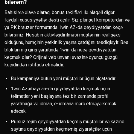
bilərəm?
Bahislərə əlavə olaraq, bonus təklifləri ilə əlaqəli digər
faydalı xüsusiyyətlər dəsti açılır. Siz planşet kompüterdən və
ya PK brauzer formatında 1win AZ-da qeydiyyatdan keçə
bilərsiniz. Hesabın aktivləşdirilməsi müştərinin real şəxs
olduğunu, həmçinin yetkinlik yaşına çatdığını təsdiqləyir. Bəs
bloklanmış giriş şəraitində 1win-də necə qeydiyyatdan
keçmək olar? Orijinal veb ünvanı əvəzinə oyunçu güzgü
keçidindən istifadə etməlidir.
Bu kampaniya bütün yeni müştərilər üçün əlçatandır.
1win Azərbaycan-da qeydiyyatdan keçmək üçün
təlimatlar yeni başlayana tez bir zamanda profil
yaratmağa və idman, e-idmana mərc etməyə kömək
edəcək.
Pulsuz rejim qeydiyyatdan keçmiş müştərilər və kazino
saytına qeydiyyatdan keçməmiş ziyarətçilər üçün