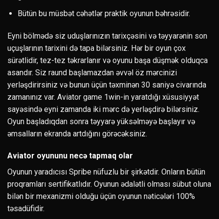
Bütün bu müsbət cəhətlər praktik oyunun bəhrəsidir.
Eyni bölmədə siz uduşlarınızın tarixçəsini və təyyarənin son
uçuşlarının tarixini də tapa bilərsiniz. Hər bir oyun çox
sürətlidir, tez-tez təkrarlanır və oyunu başa düşmək olduqca
asandır. Siz raund başlamazdan əvvəl öz mərcinizi
yerləşdirirsiniz və bunun üçün təxminən 30 saniyə civarında
zamanınız var. Aviator game 1win-in yaratdığı xüsusiyyət
sayəsində eyni zamanda iki mərc də yerləşdirə bilərsiniz.
Oyun başladıqdan sonra təyyarə yüksəlməyə başlayır və
əmsalların ekranda artdığını görəcəksiniz.
Aviator oyununu necə tapmaq olar
Oyunun yaradıcısı Spribe nüfuzlu bir şirkətdir. Onların bütün
proqramları sertifikatlıdır. Oyunun ədalətli olması sübut oluna
bilən bir mexanizmi olduğu üçün oyunun nəticələri 100%
təsadüfidir.