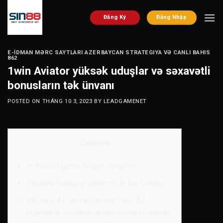
Skip
to
Đăng Ký
Đăng Nhập
content
E-İDMAN MƏRC SAYTLARI AZERBAYCAN STRATEGIYA VƏ CANLI BAHIS
862
1win Aviator yüksək uduşlar və səxavətli
bonusların tək ünvanı
POSTED ON
THÁNG 10 3, 2023
BY
LEADGAMENET
Content
in Aviator game onlayn oynayın!
Pachete bonus și promoții la Ice Casino
BK 1win AZ-da qeydiyyat: 1win AZ
bukmeker kontorunda qeydiyyat və idman