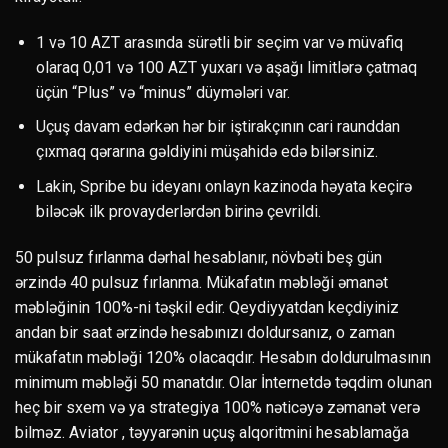
1 və 10 AZT arasında sürətli bir seçim var və müvafiq
olaraq 0,01 və 100 AZT yuxarı və aşağı limitlərə çatmaq
üçün “Plus” və “minus” düymələri var.
Uçuş davam edərkən hər bir iştirakçının cari raunddan
çıxmaq qərarına gəldiyini müşahidə edə bilərsiniz.
Lakin, Spribe bu ideyanı onlayn kazinoda həyata keçirə
biləcək ilk provayderlərdən birinə çevrildi.
50 pulsuz fırlanma dərhal hesablanır, növbəti beş gün
ərzində 40 pulsuz fırlanma. Mükafatın məbləği əmanət
məbləğinin 100%-ni təşkil edir. Qeydiyyatdan keçdiyiniz
andan bir saat ərzində hesabınızı doldursanız, o zaman
mükafatın məbləği 120% olacaqdır. Hesabın doldurulmasının
minimum məbləği 50 manatdır. Olar İnternetdə təqdim olunan
heç bir sxem və ya strategiya 100% nəticəyə zəmanət verə
bilməz. Aviator , təyyarənin uçuş alqoritmini hesablamağa