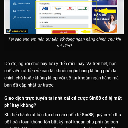
Tại sao anh em nên ưu tiên sử dụng ngân hàng chính chủ khi
rút tiền?
Do đó, người chơi hãy lưu ý đến điều này. Và trên hết, hạn
chế việc rút tiền về các tài khoản ngân hàng không phải là
chính chủ hoặc không khớp với số tài khoản ngân hàng mà
bạn đã cập nhật từ trước.
Giao dịch trực tuyến tại nhà cái cá cược Sin88 có bị mất
phí hay không?
Khi tiến hành rút tiền tại nhà cái quốc tế
Sin88
, quý cược thủ
sẽ hoàn toàn không tốn bất kỳ một khoản phụ phí nào bạn