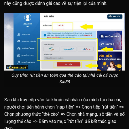
này cũng được đánh giá cao về sự tiện lợi của mình.
Quy trình rút tiền an toàn qua thẻ cào tại nhà cái cá cược
Sin88
Sau khi truy cập vào tài khoản cá nhân của mình tại nhà cái,
người chơi tiến hành chọn “nạp tiền” => Chọn tiếp “rút tiền” =>
Chọn phương thức “thẻ cào” => Chọn nhà mạng, số tiền và số
lượng thẻ cào => Bấm vào mục “rút tiền” để kết thúc giao
dịch.