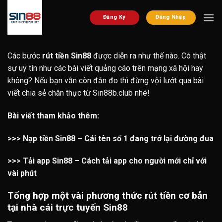
Skip
to
Đăng Ký
Đăng Nhập
content
Các bước
rút tiền Sin88
được diễn ra như thế nào. Có thật
sự uy tín như các bài viết quảng cáo trên mạng xã hội hay
không? Nếu bạn vẫn còn đắn đo thì đừng vội lướt qua bài
viết chia sẻ chân thực từ Sin88b.club nhé!
Bài viết tham khảo thêm:
>>>
Nạp tiền Sin88 – Cái tên số 1 đang trở lại đường đua
>>>
Tải app Sin88 – Cách tải app cho người mới chỉ với
vài phút
Tổng hợp một vài phương thức rút tiền cơ bản
tại nhà cái trực tuyến Sin88