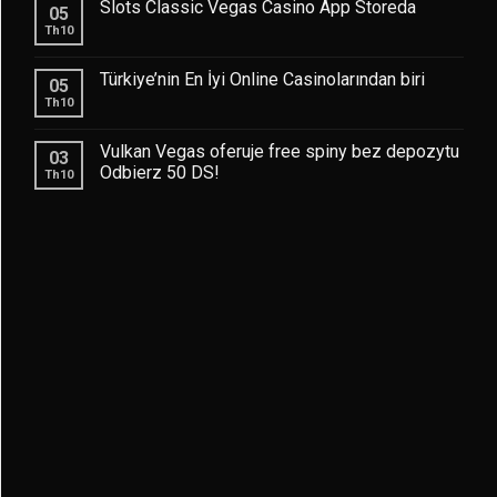
‎Slots Classic Vegas Casino App Storeda
05
Th10
Türkiye’nin En İyi Online Casinolarından biri
05
Th10
Vulkan Vegas oferuje free spiny bez depozytu
03
Odbierz 50 DS!
Th10