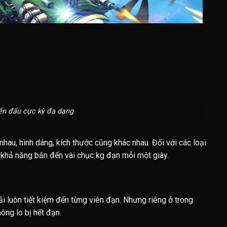
ến đấu cực kỳ đa dạng
nhau, hình dáng, kích thước cũng khác nhau. Đối với các loại
 khả năng bắn đến vài chục kg đạn mỗi một giây.
i luôn tiết kiệm đến từng viên đạn. Nhưng riêng ở trong
ông lo bị hết đạn.