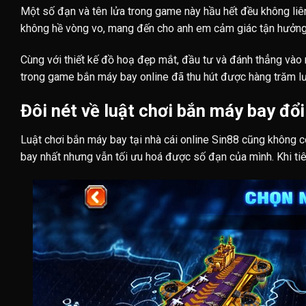
Một số đạn và tên lửa trong game này hầu hết đều không liên
không hề vòng vo, mang đến cho anh em cảm giác tận hưởng 
Cùng với thiết kế đồ hoạ đẹp mắt, đầu tư và đánh thẳng vào n
trong game bắn máy bay online đã thu hút được hàng trăm lư
Đôi nét về luật chơi bắn máy bay đổi
Luật chơi bắn máy bay tại nhà cái online Sin88 cũng không có
bay nhất nhưng vẫn tối ưu hoá được số đạn của mình. Khi tiêu