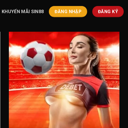
ĐĂNG NHẬP
ĐĂNG KÝ
KHUYẾN MÃI SIN88