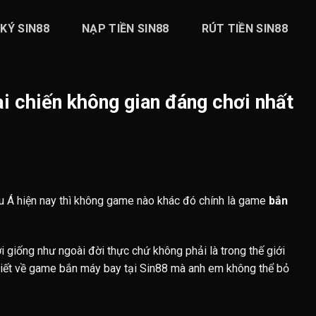
KÝ SIN88
NẠP TIỀN SIN88
RÚT TIỀN SIN88
 chiến không gian đáng chơi nhất
u Á hiện nay thì không game nào khác đó chính là game
bắn
 giống như ngoài đời thực chứ không phải là trong thế giới
tiết về game bắn máy bay tại Sin88 mà anh em không thể bỏ