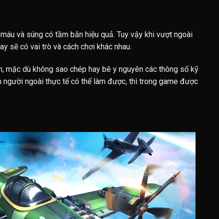
 máu và súng có tầm bắn hiệu quả. Tuy vậy khi vượt ngoài
ay sẽ có vai trò và cách chơi khác nhau.
nh, mặc dù không sao chép hay bê y nguyên các thông số kỹ
 người ngoài thực tế có thể làm được, thì trong game được