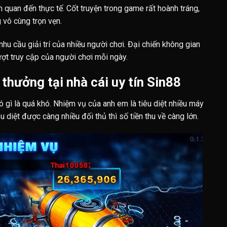
 quan đến thực tế. Cốt truyện trong game rất hoành tráng,
vô cùng trọn vẹn.
hu cầu giải trí của nhiều người chơi. Đại chiến không gian
ợt truy cập của người chơi mỗi ngày.
 thưởng tại nhà cái uy tín Sin88
 gì là quá khó. Nhiệm vụ của anh em là tiêu diệt nhiều máy
 diệt được càng nhiều đối thủ thì số tiền thu về càng lớn.