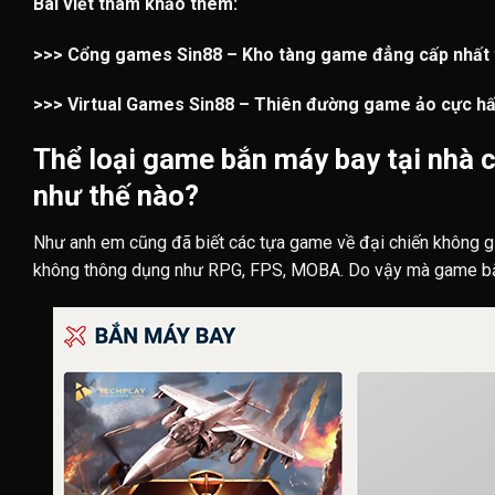
Bài viết tham khảo thêm:
>>>
Cổng games Sin88 – Kho tàng game đẳng cấp nhất thị
>>>
Virtual Games Sin88 – Thiên đường game ảo cực h
Thể loại game bắn máy bay tại nhà c
như thế nào?
Như anh em cũng đã biết các tựa game về đại chiến không gi
không thông dụng như RPG, FPS, MOBA. Do vậy mà game bắn 