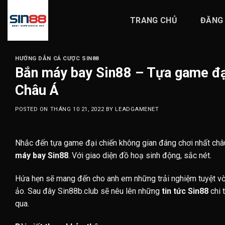
Skip
to
TRANG CHỦ
ĐĂNG 
content
HƯỚNG DẪN CÁ CƯỢC SIN88
Bắn máy bay Sin88 – Tựa game đại
Châu Á
POSTED ON
THÁNG 10 21, 2022
BY
LEADGAMENET
Nhắc đến tựa game đại chiến không gian đáng chơi nhất châ
máy bay Sin88
. Với giao diện đồ hoạ sinh động, sắc nét.
Hứa hẹn sẽ mang đến cho anh em những trải nghiệm tuyệt vời
ảo. Sau đây Sin88b.club sẽ nêu lên những
tin tức Sin88
chi 
qua.