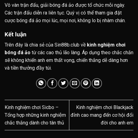
Vô vàn trận đấu, giải bóng đá ảo được tổ chức mỗi ngày.
Các trận đấu diễn ra liên tục. Quý vị có thể tham gia đặt
cược bóng đá ảo mọi lúc, mọi nơi, không lo bị nhàm chán.
Kết luận
Trên đây là chia sẻ của Sin88b.club về
kinh nghiệm chơi
bóng đá ảo
từ các cao thủ lão làng. Áp dụng theo chắc chắn
sẽ không khiến anh em thất vọng, chiến thắng dễ dàng hơn
và tiền thưởng đầy túi.
Kinh nghiệm chơi Sicbo –
Kinh nghiệm chơi Blackjack
Tổng hợp những kinh nghiệm
đỉnh cao mang đến cơ hội đổi
chắc thắng dành cho tân thủ
đời cho anh em