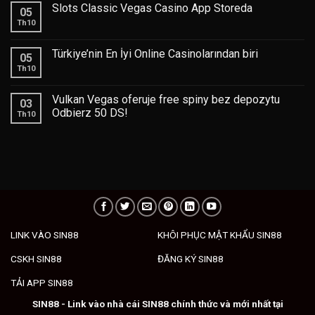
‎Slots Classic Vegas Casino App Storeda
05
Th10
Türkiye’nin En İyi Online Casinolarından biri
05
Th10
Vulkan Vegas oferuje free spiny bez depozytu
03
Odbierz 50 DS!
Th10
LINK VÀO SIN88
KHÔI PHỤC MẬT KHẨU SIN88
CSKH SIN88
ĐĂNG KÝ SIN88
TẢI APP SIN88
SIN88 - Link vào nhà cái SIN88 chính thức và mới nhất tại