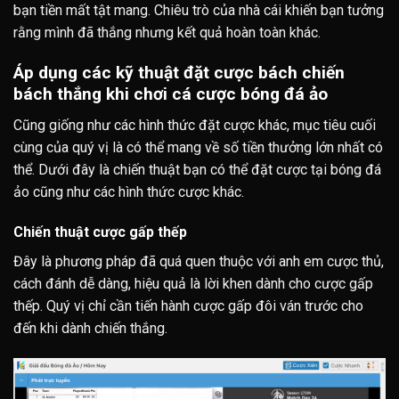
bạn tiền mất tật mang. Chiêu trò của nhà cái khiến bạn tưởng
rằng mình đã thắng nhưng kết quả hoàn toàn khác.
Áp dụng các kỹ thuật đặt cược bách chiến
bách thắng khi chơi cá cược bóng đá ảo
Cũng giống như các hình thức đặt cược khác, mục tiêu cuối
cùng của quý vị là có thể mang về số tiền thưởng lớn nhất có
thể. Dưới đây là chiến thuật bạn có thể đặt cược tại bóng đá
ảo cũng như các hình thức cược khác.
Chiến thuật cược gấp thếp
Đây là phương pháp đã quá quen thuộc với anh em cược thủ,
cách đánh dễ dàng, hiệu quả là lời khen dành cho cược gấp
thếp. Quý vị chỉ cần tiến hành cược gấp đôi ván trước cho
đến khi dành chiến thắng.