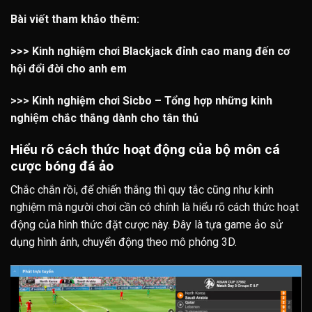
Bài viết tham khảo thêm:
>>>
Kinh nghiệm chơi Blackjack đỉnh cao mang đến cơ
hội đổi đời cho anh em
>>>
Kinh nghiệm chơi Sicbo – Tổng hợp những kinh
nghiệm chắc thắng dành cho tân thủ
Hiểu rõ cách thức hoạt động của bộ môn cá
cược bóng đá ảo
Chắc chắn rồi, để chiến thắng thì quy tắc cũng như kinh
nghiệm mà người chơi cần có chính là hiểu rõ cách thức hoạt
động của hình thức đặt cược này. Đây là tựa game ảo sử
dụng hình ảnh, chuyển động theo mô phỏng 3D.