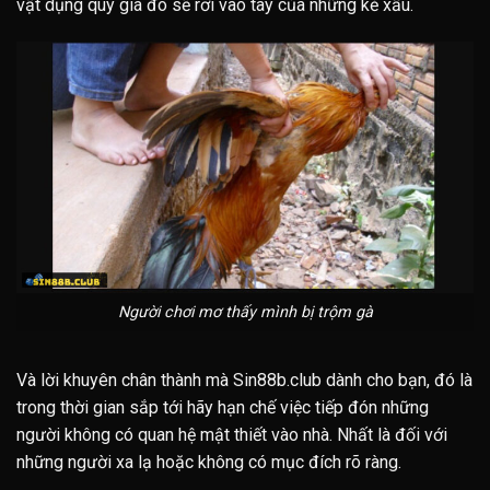
vật dụng quý giá đó sẽ rơi vào tay của những kẻ xấu.
Người chơi mơ thấy mình bị trộm gà
Và lời khuyên chân thành mà Sin88b.club dành cho bạn, đó là
trong thời gian sắp tới hãy hạn chế việc tiếp đón những
người không có quan hệ mật thiết vào nhà. Nhất là đối với
những người xa lạ hoặc không có mục đích rõ ràng.