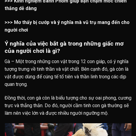
>>>
Kinh nghiệm đánh Phỏm giúp bạn chạm mốc chiến
thắng dễ dàng
>>>
Mơ thấy bị cướp và ý nghĩa mà vũ trụ mang đến cho
người chơi
Ý nghĩa của việc bắt gà trong những giấc mơ
của người chơi là gì?
Gà – Một trong những con vật trong 12 con giáp, có ý nghĩa
tượng trưng về tinh thần và vật chất. Bên cạnh đó, gà còn là
vật được dùng để cúng tế tổ tiên và thần linh trong các dịp
quan trọng.
Đồng thời, con gà còn là biểu tượng cho sự oai phong, cương
trực và thẳng thắn. Do đó, người cầm tinh con gà thường sẽ
làm nên việc lớn và được nhiều người ngưỡng mộ.