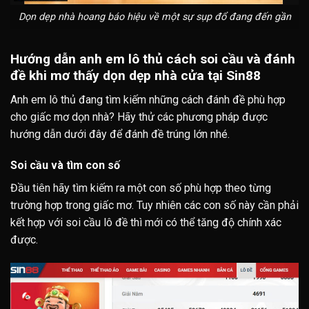
Dọn dẹp nhà hoang báo hiệu về một sự sụp đổ đang đến gần
Hướng dẫn anh em lô thủ cách soi cầu và đánh
đề khi mơ thấy dọn dẹp nhà cửa tại Sin88
Anh em lô thủ đang tìm kiếm những cách đánh đề phù hợp
cho giấc mơ dọn nhà? Hãy thử các phương pháp được
hướng dẫn dưới đây để đánh đề trúng lớn nhé.
Soi cầu và tìm con số
Đầu tiên hãy tìm kiếm ra một con số phù hợp theo từng
trường hợp trong giấc mơ. Tuy nhiên các con số này cần phải
kết hợp với soi cầu lô đề thì mới có thể tăng độ chính xác
được.