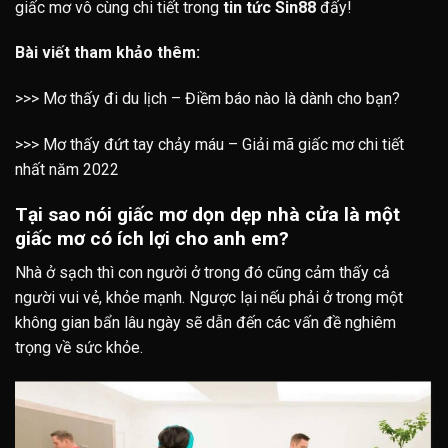
giấc mơ vô cùng chi tiết trong
tin tức Sin88
đấy!
Bài viết tham khảo thêm:
>>>
Mơ thấy đi du lịch – Điềm báo nào là dành cho bạn?
>>>
Mơ thấy đứt tay chảy máu – Giải mã giấc mơ chi tiết
nhất năm 2022
Tại sao nói giấc mơ dọn dẹp nhà cửa là một
giấc mơ có ích lợi cho anh em?
Nhà ở sạch thì con người ở trong đó cũng cảm thấy cả
người vui vẻ, khỏe mạnh. Ngược lại nếu phải ở trong một
không gian bẩn lâu ngày sẽ dẫn đến các vấn đề nghiêm
trọng về sức khỏe.