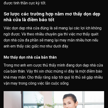
được tinh thần cực kỳ tốt.
Sơ lược các trường hợp nằm mơ thấy dọn dẹp
nhà cửa là điềm báo tốt
Việc dọn dẹp nhà cửa đúng là sẽ mang lại các lợi ích không
ngờ được. Và theo nhiều chuyên gia thì việc mơ thấy quét
dọn nhà cửa đa phần sẽ mang lại may mắn nhiều hơn nếu
anh em thấy các giấc mơ như dưới đây.
Mơ thấy dọn nhà của bản thân
Trong mơ anh em cược thủ thấy mình đang dọn dẹp nhà cửa
của bản thân. Vậy thì xin chúc mừng vì đây là một điềm báo
khá may mắn. Cho thấy rằng sắp tới quý lô thủ sẽ gặp nhiều
vận may trong công việc lẫn cuộc sống.