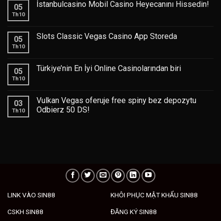
İstanbulcasino Mobil Casino Heyecanını Hissedin!
05
Th10
‎Slots Classic Vegas Casino App Storeda
05
Th10
Türkiye’nin En İyi Online Casinolarından biri
05
Th10
Vulkan Vegas oferuje free spiny bez depozytu
03
Odbierz 50 DS!
Th10
LINK VÀO SIN88
KHÔI PHỤC MẬT KHẨU SIN88
CSKH SIN88
ĐĂNG KÝ SIN88