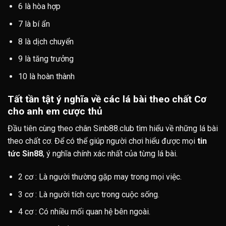
6 là hòa hợp
7 là bí ẩn
8 là dịch chuyển
9 là tăng trưởng
10 là hoàn thành
Tất tần tật ý nghĩa về các lá bài theo chất Cơ
cho anh em cược thủ
Đầu tiên cùng theo chân Sinb88.club tìm hiểu về những lá bài
theo chất cơ. Để có thể giúp người chơi hiểu được mọi
tin
tức Sin88
, ý nghĩa chính xác nhất của từng lá bài.
2 cơ : Là người thường gặp may trong mọi việc.
3 cơ : Là người tích cực trong cuộc sống.
4 cơ : Có nhiều mối quan hệ bên ngoài.