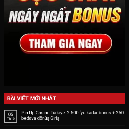
BÀI VIẾT MỚI NHẤT
Pin Up Casino Türkiye: 2 500 ‘ye kadar bonus + 250
05
bedava dönüş Giriş
Th10