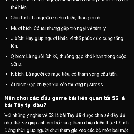
thể hiện.
Chín bích: Là người có chín kiến, thông minh.
Mười bích: Có tài nhưng gặp trở ngại về tâm lý.
J bích: Hay giúp người khác, vì thế phúc đức cũng tăng
lên.
Q bích: Là người ích kỷ, thường gặp khó khăn trong cuộc
sống.
K bích: Là người có mục tiêu, có tham vọng cầu tiến.
Át bích: Gặp chuyện xui xẻo thường bị stress.
Nên chơi các đầu game bài liên quan tới 52 lá
bài Tây tại đâu?
Với những ý nghĩa về 52 lá bài Tây đã được chia sẻ đầy đủ
như thế, sẽ giúp anh em bổ sung thêm nhiều kiến thức bổ ích.
Đồng thời, giúp người chơi tham gia vào các bộ môn bài một